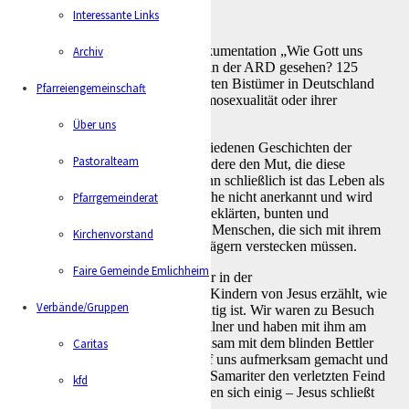
Interessante Links
Vielleicht haben Sie auch die Dokumentation „Wie Gott uns
Archiv
schuf“, am vergangenen Montag in der ARD gesehen? 125
Mitarbeiterinnen der verschiedensten Bistümer in Deutschland
Pfarreiengemeinschaft
haben sich öffentlich zu ihrer Homosexualität oder ihrer
sexuellen Identität bekannt.
Über uns
Mich persönlich haben die verschiedenen Geschichten der
Pastoralteam
Menschen tief berührt. Ich bewundere den Mut, die diese
Menschen dort gezeigt haben, denn schließlich ist das Leben als
„queerer Mensch“ in unserer Kirche nicht anerkannt und wird
Pfarrgemeinderat
abgelehnt. Wir leben in einer aufgeklärten, bunten und
lebendigen Welt und doch gibt es Menschen, die sich mit ihrem
Kirchenvorstand
Sein vor Vorgesetzten und Amtsträgern verstecken müssen.
Faire Gemeinde Emlichheim
Gerade in dieser Woche haben wir in der
Erstkommunionvorbereitung den Kindern von Jesus erzählt, wie
Verbände/Gruppen
er handelt, wer und was ihm wichtig ist. Wir waren zu Besuch
bei Zachäus, dem unbeliebten Zöllner und haben mit ihm am
Tisch gesessen; wir haben gemeinsam mit dem blinden Bettler
Caritas
Bartimäus nach Jesus gerufen, auf uns aufmerksam gemacht und
wir haben mit dem barmherzigen Samariter den verletzten Feind
kfd
verbunden und gepflegt. Alle waren sich einig – Jesus schließt
niemanden aus!