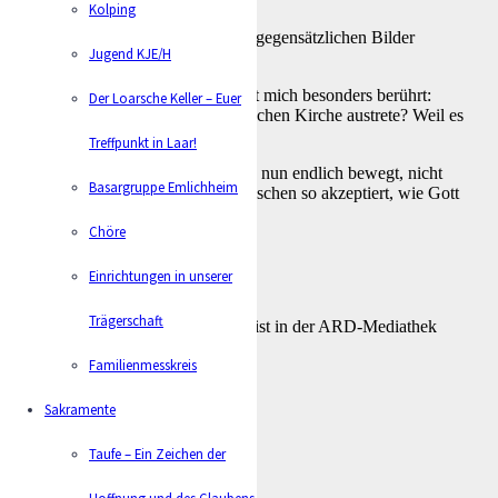
Kolping
Es fällt mir schwer, die beiden so gegensätzlichen Bilder
Jugend KJE/H
zusammenzubekommen.
Eine Aussage aus dieser Doku hat mich besonders berührt:
Der Loarsche Keller – Euer
„Warum ich nicht aus der katholischen Kirche austrete? Weil es
auch unsere Kirche ist!“
Treffpunkt in Laar!
Ich hoffe, dass sich unsere Kirche nun endlich bewegt, nicht
Basargruppe Emlichheim
mehr ausgrenzt, sondern alle Menschen so akzeptiert, wie Gott
uns schuf.
Chöre
Einrichtungen in unserer
Stephanie Hilberink
Trägerschaft
(Die Doku „Wie Gott uns schuf“ ist in der ARD-Mediathek
abrufbar)
Familienmesskreis
Sakramente
Taufe – Ein Zeichen der
Hoffnung und des Glaubens