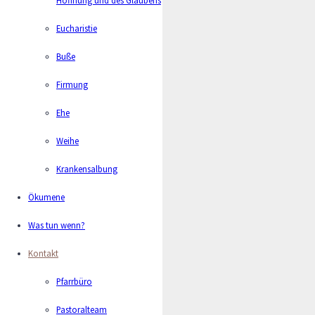
M.Koester@bistum-os.de
05941 36497- 07
Eucharistie
0160 99061673
Buße
Firmung
Ehe
Weihe
Krankensalbung
Ökumene
Was tun wenn?
Kontakt
Pfarrbüro
Pastoralteam