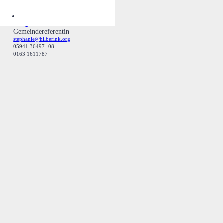
Stephanie Hilberink
Gemeindereferentin
stephanie@hilberink.org
05941 36497- 08
0163 1611787