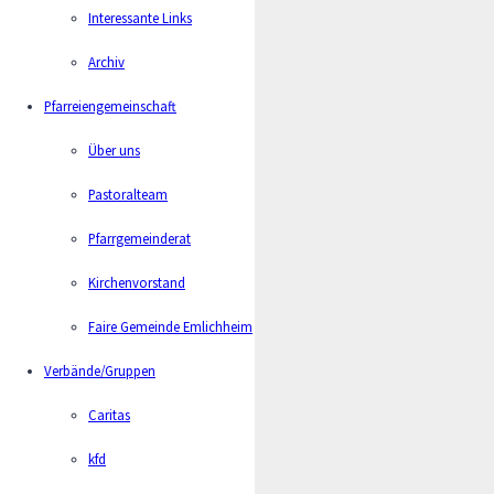
Interessante Links
Archiv
Pfarreiengemeinschaft
Über uns
Pastoralteam
Pfarrgemeinderat
Kirchenvorstand
Faire Gemeinde Emlichheim
Verbände/Gruppen
Gerd Wieners
Caritas
Pfarrbeauftragter
ge.wieners@bistum-os.de
05941 36497- 09
kfd
015170237100