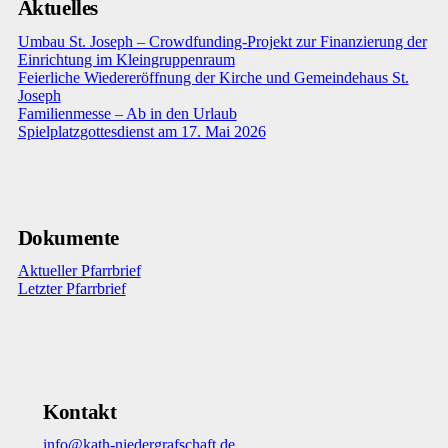
Aktuelles
Umbau St. Joseph – Crowdfunding-Projekt zur Finanzierung der
Einrichtung im Kleingruppenraum
Feierliche Wiedereröffnung der Kirche und Gemeindehaus St.
Joseph
Familienmesse – Ab in den Urlaub
Spielplatzgottesdienst am 17. Mai 2026
Dokumente
Aktueller Pfarrbrief
Letzter Pfarrbrief
Kontakt
info@kath-niedergrafschaft.de