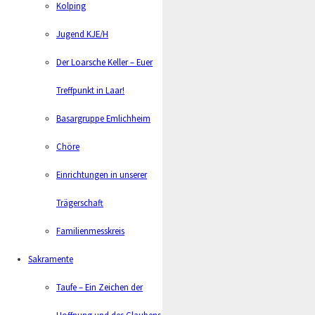
Kolping
Jugend KJE/H
Der Loarsche Keller – Euer
Treffpunkt in Laar!
Basargruppe Emlichheim
Chöre
Einrichtungen in unserer
Trägerschaft
Familienmesskreis
Sakramente
Taufe – Ein Zeichen der
Matthias Köster
Pastor
Hoffnung und des Glaubens