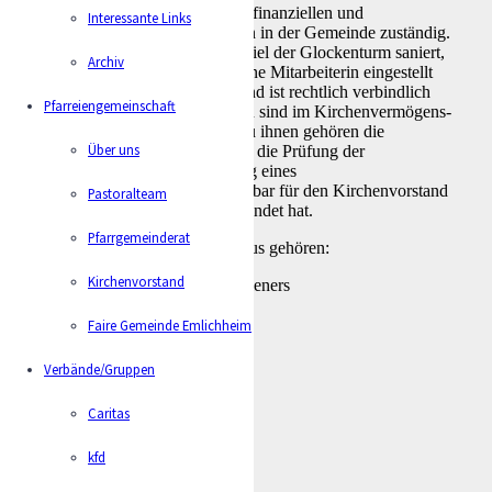
Der Kirchenvorstand ist für alle finanziellen und
Interessante Links
administrativen Angelegenheiten in der Gemeinde zuständig.
Er entscheidet, wenn zum Beispiel der Glockenturm saniert,
Archiv
ein Grundstück verkauft oder eine Mitarbeiterin eingestellt
werden soll. Der Kirchenvorstand ist rechtlich verbindlich
Pfarreiengemeinschaft
vorgeschrieben. Seine Aufgaben sind im Kirchen­vermögens­
verwaltungs­gesetz festgelegt. Zu ihnen gehören die
Über uns
Feststellung des Haushaltsplans, die Prüfung der
Jahresrechnung und die Führung eines
Vermögensverzeichnisses. Wählbar für den Kirchenvorstand
Pastoralteam
ist, wer das 18. Lebensjahr vollendet hat.
Pfarrgemeinderat
Zum Kirchenvorstand Neuenhaus gehören:
Kirchenvorstand
Pfarrbeauftragter Gerd Wieners
1. Vorsitzender
Horst Hennebeil
Faire Gemeinde Emlichheim
stellv. Vorsitzender
Reinhold Kerk
Verbände/Gruppen
Schriftführer
Andreas Böring
Caritas
Stephanie Hennebeil
Michael Kerk
kfd
Andreas Peters