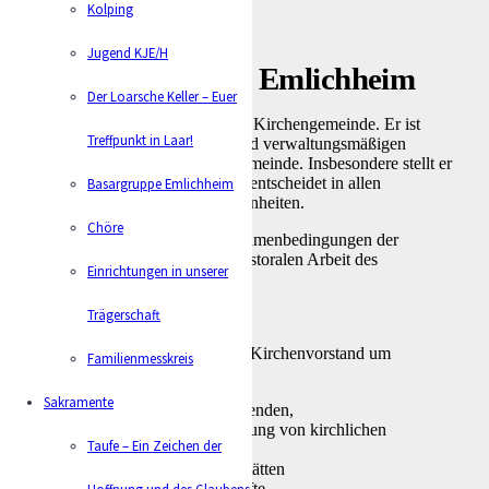
Kolping
Jugend KJE/H
Kirchenvorstand Emlichheim
Der Loarsche Keller – Euer
Der Kirchenvorstand vertritt die Kirchengemeinde. Er ist
Treffpunkt in Laar!
zuständig für die finanziellen und verwaltungsmäßigen
Angelegenheiten der Kirchengemeinde. Insbesondere stellt er
den Haushalt auf und berät und entscheidet in allen
Basargruppe Emlichheim
vermögensrechtlichen Angelegenheiten.
Chöre
Auf diese Weise stellt er die Rahmenbedingungen der
Seelsorge – insbesondere der pastoralen Arbeit des
Einrichtungen in unserer
Pfarrgemeinderates – sicher.
Trägerschaft
Konkrete Themen
Zum Beispiel kümmert sich der Kirchenvorstand um
Familienmesskreis
finanzielle Ausgaben,
Sakramente
Einstellung von Mitarbeitenden,
Vermietung und Verpachtung von kirchlichen
Taufe – Ein Zeichen der
Immobilien,
Betrieb von Kindertagesstätten
und andere Rechtsgeschäfte.
Hoffnung und des Glaubens