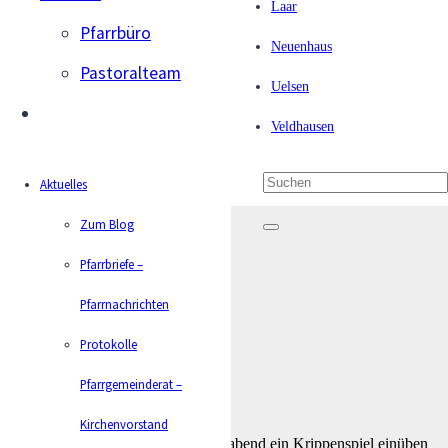
Laar
Pfarrbüro
Emlichheim
Neuenhaus
Pastoralteam
Krippenspiel Emlichheim
Uelsen
Veröffentlicht am
vor 4 Jahren
Veldhausen
Aktuelles
Zum Blog
Pfarrbriefe –
Pfarrnachrichten
Protokolle
Pfarrgemeinderat –
Kirchenvorstand
Wir suchen Kinder, die für Heiligabend ein Krippenspiel einüben