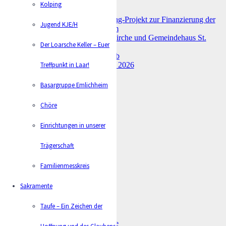
Aktuelles
Kolping
Umbau St. Joseph – Crowdfunding-Projekt zur Finanzierung der
Jugend KJE/H
Einrichtung im Kleingruppenraum
Feierliche Wiedereröffnung der Kirche und Gemeindehaus St.
Der Loarsche Keller – Euer
Joseph
Familienmesse – Ab in den Urlaub
Treffpunkt in Laar!
Spielplatzgottesdienst am 17. Mai 2026
Basargruppe Emlichheim
Chöre
Dokumente
Einrichtungen in unserer
Aktueller Pfarrbrief
Letzter Pfarrbrief
Trägerschaft
Familienmesskreis
Sakramente
Kontakt
Taufe – Ein Zeichen der
info@kath-niedergrafschaft.de
Hoffnung und des Glaubens