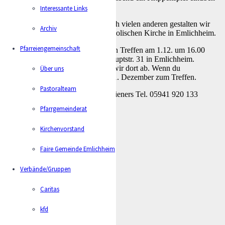
möchten.
Interessante Links
Gemeinsam mit dir und hoffentlich vielen anderen gestalten wir
Archiv
damit die Krippenfeier in der katholischen Kirche in Emlichheim.
Pfarreiengemeinschaft
Wir laden dich ein zu einem ersten Treffen am 1.12. um 16.00
Uhr ins kath. Gemeindehaus , Hauptstr. 31 in Emlichheim.
Weitere Übungstreffen sprechen wir dort ab. Wenn du
Über uns
mitmachen möchtest komme am 1. Dezember zum Treffen.
Pastoralteam
Für das Vorbereitungsteam: G. Wieners Tel. 05941 920 133
Pfarrgemeinderat
Kirchenvorstand
Faire Gemeinde Emlichheim
Verbände/Gruppen
Caritas
kfd