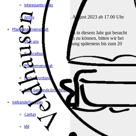
Interessante Links
In diesem Jahr am Freitag, den 25. August 2023 ab 17.00 Uhr
Archiv
beim Jugendheim.
Pfarreiengemeinschaft
Wir hoffen, dass unser Grillfest auch in diesem Jahr gut besucht
wird. Um den Einkauf etwas planen zu können, bitten wir bei
Über uns
Teilnahme um rechtzeitige Anmeldung spätestens bis zum 20
August 2023 telefonisch bei
Pastoralteam
Karl Westhuis 05944/761 oder
Pfarrgemeinderat
Johann ter Haar 05944/762
Kirchenvorstand
Faire Gemeinde Emlichheim
Verbände/Gruppen
Caritas
kfd