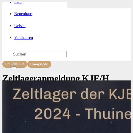
Laar
Neuenhaus
Uelsen
Veldhausen
Emlichheim
Hoogstede
Zeltlageranmeldung KJE/H
2024
Veröffentlicht am
vor 3 Jahren