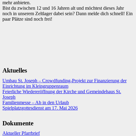
mehr anbieten.
Bist du zwischen 12 und 16 Jahren alt und möchtest dieses Jahr
noch in unserem Zeltlager dabei sein? Dann melde dich schnell! Ein
paar Plätze sind noch frei!
Aktuelles
Umbau St. Joseph – Crowdfunding-Projekt zur Finanzierung der
Einrichtung im Kleingruppenraum
Feierliche Wiedereröffnung der Kirche und Gemeindehaus St.
Joseph
Familienmesse – Ab in den Urlaub
Spielplatzgottesdienst am 17. Mai 2026
Dokumente
Aktueller Pfarrbrief