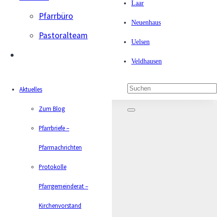
Laar
Pfarrbüro
Emlichheim
Hoogstede
Laar
Neuenhaus
Uelsen
Ve
Neuenhaus
Pastoralteam
Pfingstmontag im Zeichen der
Uelsen
Ökumene
Veldhausen
am
20.05.2024
Veröffentlicht am
vor 2 Jahren
Aktuelles
Zum Blog
Pfarrbriefe –
Pfarrnachrichten
Protokolle
Pfarrgemeinderat –
Kirchenvorstand