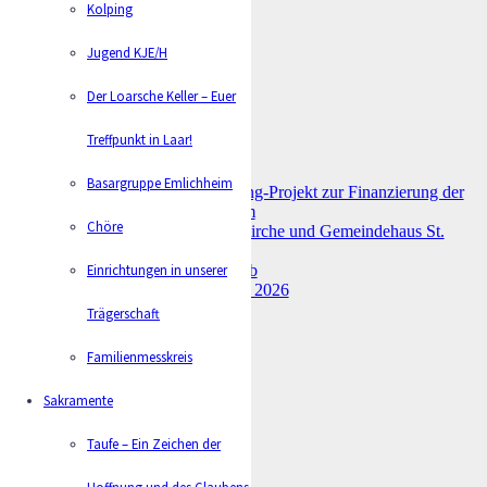
Kolping
Jugend KJE/H
Der Loarsche Keller – Euer
Treffpunkt in Laar!
Aktuelles
Basargruppe Emlichheim
Umbau St. Joseph – Crowdfunding-Projekt zur Finanzierung der
Einrichtung im Kleingruppenraum
Chöre
Feierliche Wiedereröffnung der Kirche und Gemeindehaus St.
Joseph
Einrichtungen in unserer
Familienmesse – Ab in den Urlaub
Spielplatzgottesdienst am 17. Mai 2026
Trägerschaft
Familienmesskreis
Sakramente
Dokumente
Aktueller Pfarrbrief
Taufe – Ein Zeichen der
Letzter Pfarrbrief
Hoffnung und des Glaubens