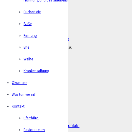
Eucharistie
Buße
Kontakt
Firmung
info@kath-niedergrafschaft.de
Ehe
Hauptstr. 88, 49828 Neuenhaus
Facebook
YouTube
Weihe
Krankensalbung
Ökumene
Was tun wenn?
Kontakt
Pfarrbüro
Kontakt
Pastoralteam