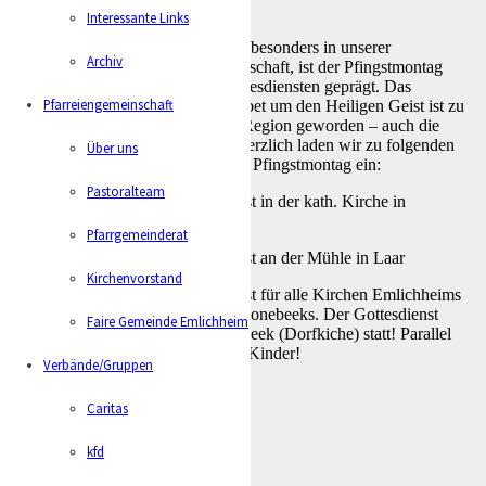
Interessante Links
Deutschlandweit, aber auch ganz besonders in unserer
Archiv
Pfarreiengemeinschaft Niedergrafschaft, ist der Pfingstmontag
stark von den ökumenischen Gottesdiensten geprägt. Das
Pfarreiengemeinschaft
gemeinsame und bestärkende Gebet um den Heiligen Geist ist zu
einer guten Tradition in unserer Region geworden – auch die
anschließenden Begegnungen! Herzlich laden wir zu folgenden
Über uns
ökumenischen Gottesdiensten am Pfingstmontag ein:
Pastoralteam
10:00: Ökumenischer Gottesdienst in der kath. Kirche in
Neuenhaus für die Armenienhilfe
Pfarrgemeinderat
10.00: Ökumenischer Gottesdienst an der Mühle in Laar
Kirchenvorstand
10.00: Ökumenischer Gottesdienst für alle Kirchen Emlichheims
gemeinsam mit den Kirchen Schoonebeeks. Der Gottesdienst
Faire Gemeinde Emlichheim
findet in diesem Jahr in Schoonebeek (Dorfkiche) statt! Parallel
gibt es einen Gottesdienst für die Kinder!
Verbände/Gruppen
Caritas
kfd