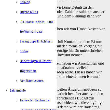
Kolping
Zum aktuellen Zeitpunkt nennen wir keine Details zu den
Baukosten, denn die uns vorliegenden Zahlen resultieren aus der
Jugend KJE/H
Kostenschätzung (nach DIN 276) und dem Planungsstand von
August 2013.
Der Loarsche Keller – Euer
Aber in unserer Finanzplanung gehen wir von Umbaukosten von
Treffpunkt in Laar!
ca. 1. Mio. €. aus.
Basargruppe Emlichheim
Bzgl. der Immobilie haben wir im Juli Kontakt mit dem Bistum
Osnabrück aufgenommen und damit den formalen Vorgang für
den Verkauf gestartet. Wenn die Verträge hierfür unterschrieben
Chöre
sind, werden wir auch Detail zum Investor nennen.
Einrichtungen in unserer
In den letzten Wochen und Monaten haben wir Anregungen und
Ideen erhalten, was bei der Umbaumaßnahme vielleicht
Trägerschaft
berücksichtigen bzw. geändert werden sollte. Dieses haben wir
mit dem Architekten besprochen und in einem neuen Entwurf
Familienmesskreis
berücksichtigt.
Der nächste Schritt ist, diese eventuellen Änderungen/Ideen zu
Sakramente
bewerten, einmal von der Umsetzbarkeit her, aber auch von den
Kosten, denn uns steht nur ein entsprechendes Budget zur
Taufe – Ein Zeichen der
Verfügung. Danach werden wir entscheiden, wie die endgültige
Planung aussieht und im Anschluss daran wird der Bauantrag
Hoffnung und des Glaubens