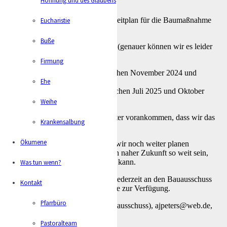
gestellt.
Die Frage ist jetzt, wie sieht der Zeitplan für die Baumaßnahme
Eucharistie
aus?
Buße
Nach aktuellem Stand planen wir (genauer können wir es leider
nicht benennen):
Firmung
Start Baumaßnahme: zwischen November 2024 und
Ehe
Februar 2025
Ende Baumaßnahme: zwischen Juli 2025 und Oktober
2025
Weihe
Wir freuen uns, dass wir jetzt weiter vorankommen, dass wir das
Krankensalbung
Projekt umsetzen dürfen.
Ökumene
In den nächsten Wochen werden wir noch weiter planen
(müssen) und dann wird es aber in naher Zukunft so weit sein,
dass die Baumaßnahme beginnen kann.
Was tun wenn?
Fragen und Anregungen können jederzeit an den Bauausschuss
Kontakt
gerichtet werden. Wir stehen gerne zur Verfügung.
Pfarrbüro
Andreas Peters (Vorsitzender Bauausschuss), ajpeters@web.de,
0172 97 42 938
Pastoralteam