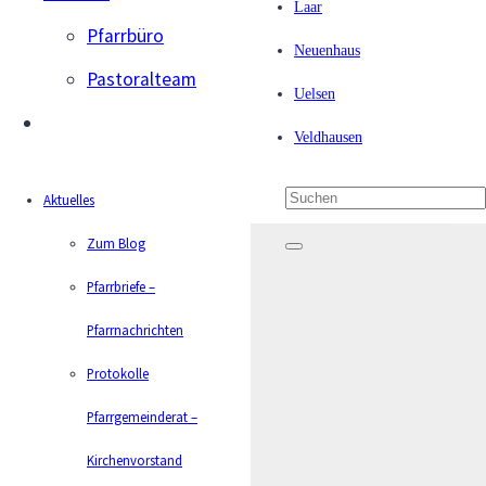
Laar
Pfarrbüro
Emlichheim
Neuenhaus
Pastoralteam
Umbau Kirche St. Joseph – Es
Uelsen
geht weiter
Veldhausen
Veröffentlicht am
vor 2 Jahren
Aktuelles
Zum Blog
Pfarrbriefe –
Pfarrnachrichten
Protokolle
Pfarrgemeinderat –
Kirchenvorstand