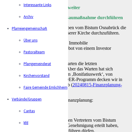
Interessante Links
Es geht weiter
Archiv
Wir dürfen und können die Baumaßnahme durchführen
Jetzt ist es endlich so weit, wir haben vom Bistum Osnabrück die
Pfarreiengemeinschaft
Freigabe erhalten, den Umbau unserer Kirche durchzuführen.
Über uns
Anfang Juni haben wir für unsere Immobilie
‚Pfarrhaus/Gemeindehaus‘ ein Gebot von einem Investor
Pastoralteam
erhalten.
Im Juli haben wir nach langem Warten die letzten
Pfarrgemeinderat
Bewilligungsbescheide erhalten. Aber das Warten hat sich
gelohnt: Mit den Förderungen vom ‚Bonifatiuswerk‘, von
Kirchenvorstand
‚Aktion Mensch‘ und dem LEADER-Programm decken wir in
der Summe ca. 20% der Kosten ab (
20240815-Finanzplanung-
Faire Gemeinde Emlichheim
Foerderprogramme
).
Verbände/Gruppen
Daraus ergibt sich die folgende Finanzplanung:
Caritas
Diese Finanzplanung haben wir den Vertretern vom Bistum
kfd
vorgestellt, die daraufhin uns die Genehmigung erteilt haben,
dass wir die Baumaßnahme durchführen dürfen.