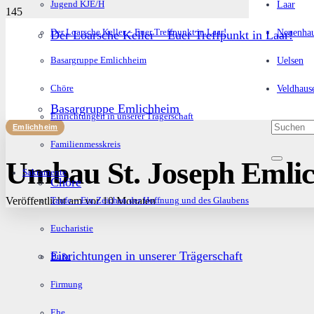
Laar
Jugend KJE/H
Neuenha
Der Loarsche Keller – Euer Treffpunkt in Laar!
Der Loarsche Keller – Euer Treffpunkt in Laar!
Uelsen
Basargruppe Emlichheim
Veldhaus
Chöre
Basargruppe Emlichheim
Einrichtungen in unserer Trägerschaft
Emlichheim
Familienmesskreis
Umbau St. Joseph Emlic
Sakramente
Chöre
Veröffentlicht am
vor 10 Monaten
Taufe – Ein Zeichen der Hoffnung und des Glaubens
Eucharistie
Einrichtungen in unserer Trägerschaft
Buße
Firmung
Ehe