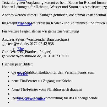
Trotz der guten Vorplanung kommt es beim Bauen im Bestand immer wi
können Leitungen für Heizung, Wasser und Strom aus Arbeitsschutzg
Aber es werden immer Lösungen gefunden, die einmal kostenneutral 
Insgesamt sind wir weiterhin im Kosten- und Zeitrahmen und freuen un
Firmung
Für weitere Fragen stehen wir gerne zur Verfügung
Andreas Peters (Vorsitzender Bauausschuss)
ajpeters@web.de, 0172 97 42 938
Ehe
Gerd Wieners (Pfarrbeauftragter)
ge.wieners@bistum-os.de, 0151 70 23 7100
Hier ein paar Bilder:
die neue Stahlkonstruktion für den Versammlungsraum
Weihe
neue Tür/Fenster als Zugang zur Küche
Neue Tür/Fenster vom Pfarrbüro nach draußen
Rodung der Eibe als Vorbereitung für das Nebengebäude
Krankensalbung