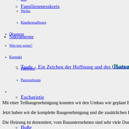
Familienmesskreis
Weihe
Krankensalbung
Ökumene
Sakramente
Was tun wenn?
Kontakt
Baua
Taufe – Ein Zeichen der Hoffnung und des Glaube
Pfarrbüro
Pastoralteam
Eucharistie
Mit einer Teilbaugenehmigung konnten wir den Umbau wie geplant En
Jetzt haben wir die komplette Baugenehmigung und die zusätzlichen
Die Heizung ist demontiert, vom Bauunternehmen sind sehr viele Durc
Buße