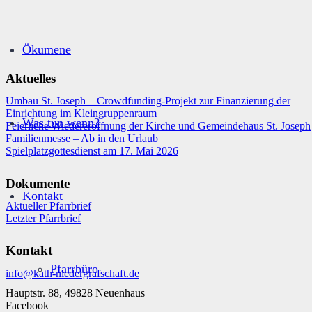
Ökumene
Aktuelles
Umbau St. Joseph – Crowdfunding-Projekt zur Finanzierung der
Einrichtung im Kleingruppenraum
Was tun wenn?
Feierliche Wiedereröffnung der Kirche und Gemeindehaus St. Joseph
Familienmesse – Ab in den Urlaub
Spielplatzgottesdienst am 17. Mai 2026
Dokumente
Kontakt
Aktueller Pfarrbrief
Letzter Pfarrbrief
Kontakt
Pfarrbüro
info@kath-niedergrafschaft.de
Hauptstr. 88, 49828 Neuenhaus
Facebook