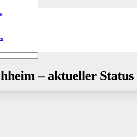
us
en
hheim – aktueller Status