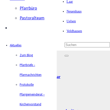
Laar
Pfarrbüro
Neuenhaus
Beiträge von Marion
Pastoralteam
Uelsen
Bleumer
Veldhausen
Caritas – Frühstück der Senioren
Aktuelles
Zum Blog
Adventsfeier der Caritas Laar
Pfarrbriefe –
Pfarrnachrichten
Halbtagsfahrt mit der Caritas Laar
Protokolle
Caritas lädt zum Frühstück ein
Pfarrgemeinderat –
Kirchenvorstand