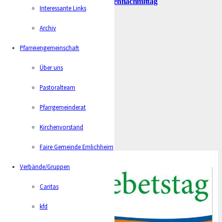
Vorschau: Ökumenischer Seniorennachmittag
Interessante Links
Archiv
Caritas Laar Adventsfeier
Pfarreiengemeinschaft
Über uns
Erntedanktisch
Pastoralteam
Adventskranz binden
Pfarrgemeinderat
Kirchenvorstand
Halb-Tagesfahrt Caritas Laar
Faire Gemeinde Emlichheim
Verbände/Gruppen
Caritas
kfd