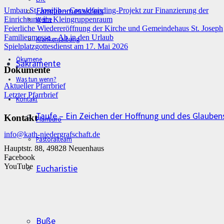
Familienmesskreis
Umbau St. Joseph – Crowdfunding-Projekt zur Finanzierung der
Weihe
Einrichtung im Kleingruppenraum
Feierliche Wiedereröffnung der Kirche und Gemeindehaus St. Joseph
Familienmesse – Ab in den Urlaub
Krankensalbung
Spielplatzgottesdienst am 17. Mai 2026
Ökumene
Sakramente
Dokumente
Was tun wenn?
Aktueller Pfarrbrief
Letzter Pfarrbrief
Kontakt
Taufe – Ein Zeichen der Hoffnung und des Glauben
Kontakt
Pfarrbüro
info@kath-niedergrafschaft.de
Pastoralteam
Hauptstr. 88, 49828 Neuenhaus
Facebook
YouTube
Eucharistie
Buße