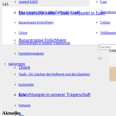
Jugend KJE/H
Laar
Der Loarsche Keller – Euer Treffpunkt in Laar!
Neuenhaus
Der Loarsche Keller – Euer Treffpunkt in Laar!
Basargruppe Emlichheim
Uelsen
Chöre
Veldhause
Basargruppe Emlichheim
Einrichtungen in unserer Trägerschaft
Ema
Familienmesskreis
Sakramente
Chöre
Taufe – Ein Zeichen der Hoffnung und des Glaubens
Eucharistie
Einrichtungen in unserer Trägerschaft
Buße
Firmung
Aktuelles
Ehe