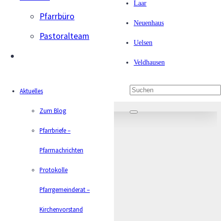
Laar
Pfarrbüro
Neuenhaus
Pastoralteam
Uelsen
Veldhausen
Bernhard Reiners
Aktuelles
Zum Blog
Pfarrbriefe –
Pfarrnachrichten
Protokolle
Pfarrgemeinderat –
Kirchenvorstand
Aktuelles