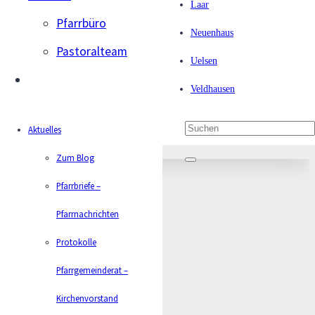
Laar
Pfarrbüro
Neuenhaus
Pastoralteam
Uelsen
Veldhausen
Sarah Hans
Aktuelles
Zum Blog
Pfarrbriefe –
Pfarrnachrichten
Protokolle
Pfarrgemeinderat –
Kirchenvorstand
Aktuelles