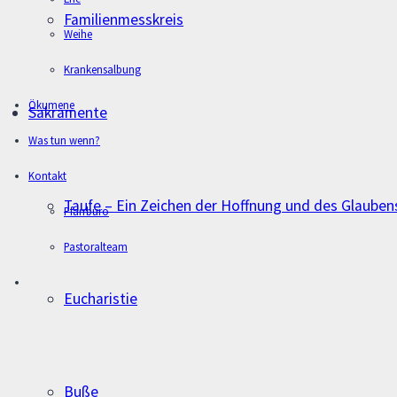
Familienmesskreis
Weihe
Krankensalbung
Ökumene
Sakramente
Was tun wenn?
Kontakt
Taufe – Ein Zeichen der Hoffnung und des Glauben
Pfarrbüro
Pastoralteam
Eucharistie
Buße