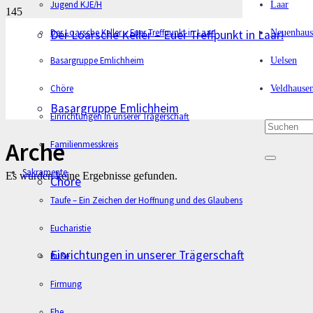
Jugend KJE/H
Laar
Der Loarsche Keller – Euer Treffpunkt in Laar!
Neuenhaus
Der Loarsche Keller – Euer Treffpunkt in Laar!
Basargruppe Emlichheim
Uelsen
Chöre
Veldhause
Basargruppe Emlichheim
Einrichtungen in unserer Trägerschaft
Arche
Familienmesskreis
Sakramente
Es wurden keine Ergebnisse gefunden.
Chöre
Taufe – Ein Zeichen der Hoffnung und des Glaubens
Eucharistie
Einrichtungen in unserer Trägerschaft
Buße
Firmung
Ehe