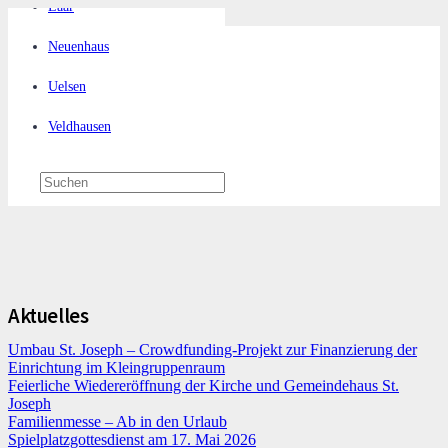
Laar
Neuenhaus
Uelsen
Veldhausen
Aktuelles
Umbau St. Joseph – Crowdfunding-Projekt zur Finanzierung der
Einrichtung im Kleingruppenraum
Feierliche Wiedereröffnung der Kirche und Gemeindehaus St.
Joseph
Familienmesse – Ab in den Urlaub
Spielplatzgottesdienst am 17. Mai 2026